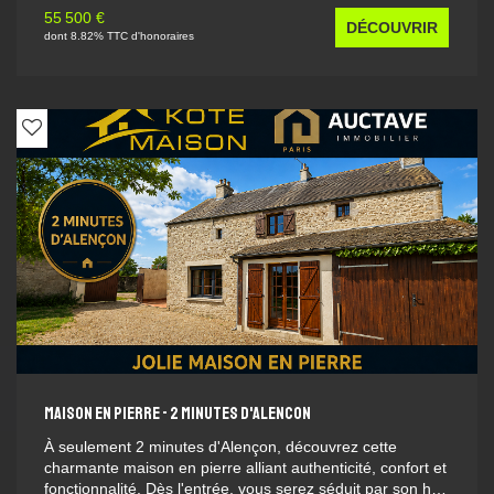
commune. Idéalement situé, cet appartement bénéficie
55 500 €
DÉCOUVRIR
d'un emplacement recherché, à proximité immédiate des
dont 8.82% TTC d'honoraires
commerces, services et commodités du centre-ville.
Concernant les charges de copropriété, celles-ci s'élèvent
à environ 1 000 € par an. Elles comprennent notamment
les charges générales d'immeuble, le chauffage collectif
et individuel, l'eau froide, l'entretien des parties
communes ainsi que la cotisation au fonds travaux ALUR.
Pour toute information complémentaire ou pour organiser
une visite, notre agence Kôté Maison se tient à votre
entière disposition.
MAISON EN PIERRE - 2 MINUTES D'ALENCON
À seulement 2 minutes d'Alençon, découvrez cette
charmante maison en pierre alliant authenticité, confort et
fonctionnalité. Dès l'entrée, vous serez séduit par son hall