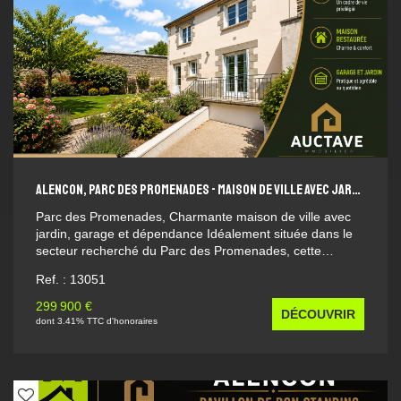
ALENCON, PARC DES PROMENADES - MAISON DE VILLE AVEC JARDIN ET GARAGE
Parc des Promenades, Charmante maison de ville avec
jardin, garage et dépendance Idéalement située dans le
secteur recherché du Parc des Promenades, cette
agréable maison de ville séduira par ses volumes, son
Ref. : 13051
confort et ses prestations. Au rez-de-chaussée, vous
découvrirez un lumineux séjour-salon agrémenté d'un
299 900 €
DÉCOUVRIR
poêle à bois, créant une atmosphère chaleureuse et
dont 3.41% TTC d'honoraires
conviviale. La cuisine, entièrement neuve et aménagée,
dispose d'un bel espace repas, parfait pour partager des
moments en famille. Une salle d'eau ainsi qu'un WC
complètent ce niveau. À l'étage, l'espace nuit offre trois