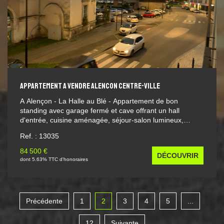
renseignements complémentaires disponibles sur
demande. Contact KOTÉ MAISON Agence immobilière
indépendante spécialisée dans la transaction et
l'investissement immobilier. Pour toute information
complémentaire ou pour organiser une visite, contactez
notre agence.
APPARTEMENT A VENDRE ALENCON CENTRE-VILLE
A Alençon - La Halle au Blé - Appartement de bon
standing avec garage fermé et cave offrant un hall
d'entrée, cuisine aménagée, séjour-salon lumineux,
chambre, salle de bains et wc. Placards. Jolies vues. Les
Ref. : 13035
informations sur les risques auxquels ce bien est exposé
sont disponibles sur le site Géorisques :
84 500 €
DÉCOUVRIR
www.georisques.gouv.fr - Ce bien est sousmis au régime
dont 5.63% TTC d'honoraires
de la copropriété. Pas de procédure en cours.
Les charges de copropriété sont de 120 euros
mensuelles.
Précédente
1
2
3
4
5
...
12
Suivante