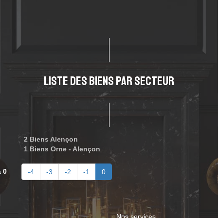
LISTE DES BIENS PAR SECTEUR
2 Biens Alençon
1 Biens Orne - Alençon
à
0
-4
-3
-2
-1
0
Nos services