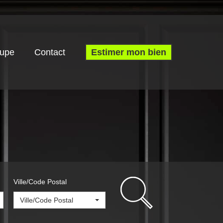
oupe
Contact
Estimer mon bien
Ville/Code Postal
Ville/Code Postal