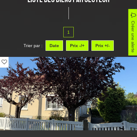
Créer une alerte
1
Trier par :
Date
Prix -/+
Prix +/-