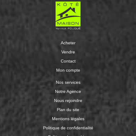
jeux?), ainsi que d'un garage. Le terrain permet
également le stationnement d'un second véhicule,
accessible par un portail motorisé. À l'extérieur, vous
profiterez d'un joli jardin, véritable havre de paix, idéal
pour les beaux jours. Autre dépendance. Les informations
sur les risques auxquels ce bien est exposé sont
disponibles sur le site officiel www.georisques.gouv.fr.
Acheter
Photos légèrement retouchées par intelligence artificielle
afin d'optimiser la qualité visuelle, tout en restant fidèles
Vendre
aux caractéristiques du bien.
Contact
Mon compte
Nos services
Notre Agence
Nous rejoindre
Plan du site
Mentions légales
Politique de confidentialité