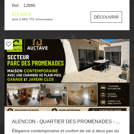
terrasse et jardin clos de murs exposé sud. Il offre
Ref. : 12886
également deux bureaux, dix chambres, trois salles de
bains, quatre WC et une buanderie. Grenier entièrement
571 945 €
DÉCOUVRIR
aménageable. Nombreuses dépendances : garage,
dont 3.99% TTC d'honoraires
atelier, cave, ancienne habitation. Ensemble rare, au
calme et plein de charme. Parquets, corniches, trumeau
et très bel escalier circulaire. Informations sur les risques
disponibles sur georisques.gouv.
ALENCON - QUARTIER DES PROMENADES - MAGNIFIQUE MAISON CONTEMPORAINE
Élégance contemporaine et confort de vie à deux pas du