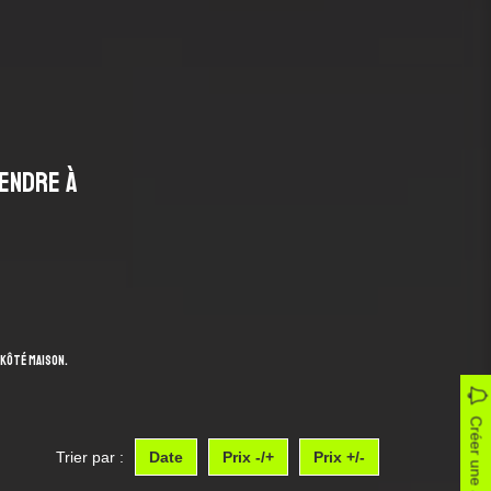
ENDRE À
 KÔTÉ MAISON.
Créer une alerte
Trier par :
Date
Prix -/+
Prix +/-