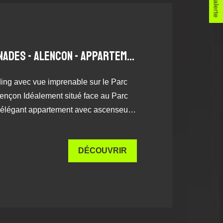
PARC DES PROMENADES - ALENCON - APPARTEMENT 3 CHAMBRES
ing avec vue imprenable sur le Parc
nçon Idéalement situé face au Parc
 élégant appartement avec ascenseur
rivilégié, alliant confort, volumes
. Dès l'entrée, un vaste hall avec
DÉCOUVRIR
eux rangements vous accueille. La
un espace de vie chaleureux composé
gné de lumière, avec un accès direct à
rrasse offrant une vue dégagée sur le
 L'espace nuit se compose de trois
 une véritable suite parentale avec