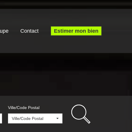
oupe
Contact
Estimer mon bien
Ville/Code Postal
Ville/Code Postal