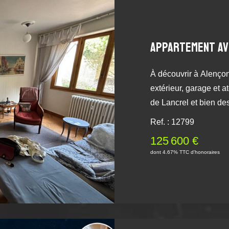
À découvrir à Alenço
extérieur, garage et atelier Situé dans un quarti
de Lancrel et bien de
un cadre de vie confor
Ref. : 12799
achat, une résidence p
125 600 €
Dès l'entrée, vous êt
dont 4.67% TTC d'honoraires
à une cuisine aménagé
séjour-salon, baigné 
terrasse, parfait pour
coin détente. L'espa
bien agencées, d'une s