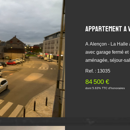
individuel, l'eau froi
ainsi que la cotisation au
information complémen
APPARTEMENT A 
notre agence Kôté Mai
disposition.
A Alençon - La Halle
avec garage fermé et c
aménagée, séjour-sal
et wc. Placards. Jolie
Ref. : 13035
auxquels ce bien est 
84 500 €
Géorisques : www.georisques.gouv
dont 5.63% TTC d'honoraires
au régime de la copro
Les charges de copro