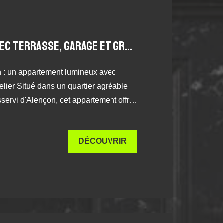
APPARTEMENT AVEC TERRASSE, GARAGE ET GRENIER ALENCON 4 PIÈCE(S) 107 M2
n : un appartement lumineux avec
er agréable
sservi d'Alençon, cet appartement offre
table et pratique, idéal pour un premier
rincipale ou un investissement locatif.
DÉCOUVRIR
es accueilli par un hall spacieux menant
e, fonctionnelle et conviviale. Le
de lumière, s'ouvre sur un balcon-
 profiter des beaux jours ou créer un
ce nuit se compose de deux chambres,
alle de bains et de toilettes séparées.