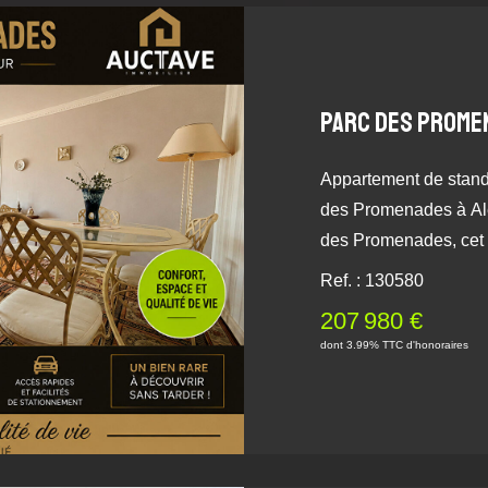
Appartement de stand
des Promenades à Ale
des Promenades, cet
offre un cadre de vie p
Ref. : 130580
généreux et luminosité
207 980 €
vestiaire et de nombr
dont 3.99% TTC d'honoraires
cuisine aménagée , 
d'un séjour-salon bai
un agréable balcon-te
parc des Promenades.
belles chambres, dont